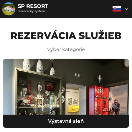
SP RESORT
rezervačný systém
REZERVÁCIA SLUŽIEB
Výber kategórie
Výstavná sieň